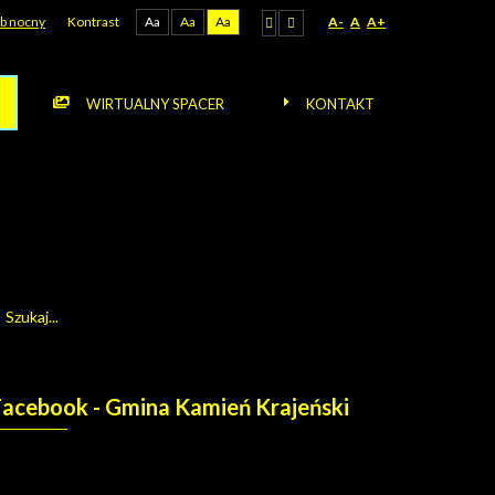
b nocny
Kontrast
Aa
Aa
Aa
A-
A
A+
WIRTUALNY SPACER
KONTAKT
Facebook
- Gmina Kamień Krajeński