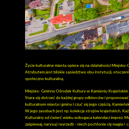
Życie kulturalne miasta opiera się na działalności Miejsko
Atrybutem jest bliskie sąsiedztwo obu instytucji, otoczenie
społeczno-kulturalną.
Miejsko- Gminny Ośrodek Kultury w Kamieniu Krajeńskim to
Stara się dotrzeć do każdej grupy odbiorców i proponować 
kulturalnym miasta i gminy i czuć się jego częścią. Kamieńs
W jego zasobach jest np. kolekcja strojów krajeńskich. Ka
Kulturalny od ćwierć wieku wzbogaca kalendarz imprez. Mo
zaśpiewaj, narysuj i wyrzeźb - niech pochłonie cię magia i cz