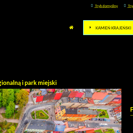
Tryb domyślny
Try
KAMIEŃ KRAJEŃSKI
ionalną i park miejski