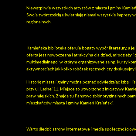
Niewątpliwie wszystkich artystów z miasta i gminy Kamień 
Swoją twórczością uświetniają niemal wszystkie imprezy w
regionalnych.
Kamieńska biblioteka oferuje bogaty wybór literatury, a jej
oferta jest nowoczesna i atrakcyjna dla dzieci, młodzieży
multimedialnego, w którym organizowane są np. kursy kom
aktywnościach jak kółko robótek ręcznych czy dyskusyjny k
Historię miasta i gminy można poznać odwiedzając Izbę His
przy ul. Leśnej 11. Miejsce to utworzono z inicjatywy Kam
praw miejskich. Znajdą tu Państwo zbiór oryginalnych pam
mieszkańców miasta i gminy Kamień Krajeński.
Warto śledzić strony internetowe i media społecznościowe 