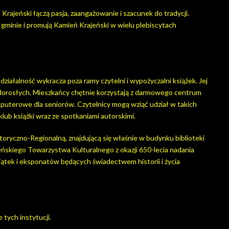
Krajeński łączą pasja, zaangażowanie i szacunek do tradycji.
 gminie i promują Kamień Krajeński w wielu plebiscytach
 działalność wykracza poza ramy czytelni i wypożyczalni książek. Jej
 i dorosłych. Mieszkańcy chętnie korzystają z darmowego centrum
puterowe dla seniorów. Czytelnicy mogą wziąć udział w takich
lub książki wraz ze spotkaniami autorskimi.
toryczno-Regionalną, znajdującą się właśnie w budynku biblioteki
ieńskiego Towarzystwa Kulturalnego z okazji 650-lecia nadania
iątek i eksponatów będących świadectwem historii i życia
tych instytucji.