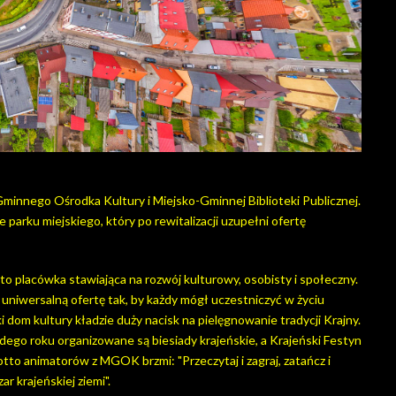
-Gminnego Ośrodka Kultury i Miejsko-Gminnej Biblioteki Publicznej.
 parku miejskiego, który po rewitalizacji uzupełni ofertę
 placówka stawiająca na rozwój kulturowy, osobisty i społeczny.
uniwersalną ofertę tak, by każdy mógł uczestniczyć w życiu
ki dom kultury kładzie duży nacisk na pielęgnowanie tradycji Krajny.
żdego roku organizowane są biesiady krajeńskie, a Krajeński Festyn
tto animatorów z MGOK brzmi: "Przeczytaj i zagraj, zatańcz i
ar krajeńskiej ziemi".