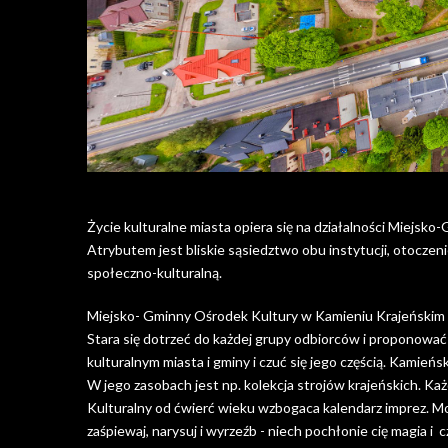
Życie kulturalne miasta opiera się na działalności Miejsko
Atrybutem jest bliskie sąsiedztwo obu instytucji, otoczenie
społeczno-kulturalną.
Miejsko- Gminny Ośrodek Kultury w Kamieniu Krajeńskim to
Stara się dotrzeć do każdej grupy odbiorców i proponować 
kulturalnym miasta i gminy i czuć się jego częścią. Kamieńs
W jego zasobach jest np. kolekcja strojów krajeńskich. Ka
Kulturalny od ćwierć wieku wzbogaca kalendarz imprez. Mo
zaśpiewaj, narysuj i wyrzeźb - niech pochłonie cię magia i cz