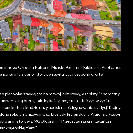
-Gminnego Ośrodka Kultury i Miejsko-Gminnej Biblioteki Publicznej.
 parku miejskiego, który po rewitalizacji uzupełni ofertę
 placówka stawiająca na rozwój kulturowy, osobisty i społeczny.
uniwersalną ofertę tak, by każdy mógł uczestniczyć w życiu
ki dom kultury kładzie duży nacisk na pielęgnowanie tradycji Krajny.
żdego roku organizowane są biesiady krajeńskie, a Krajeński Festyn
tto animatorów z MGOK brzmi: "Przeczytaj i zagraj, zatańcz i
ar krajeńskiej ziemi".