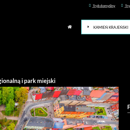
Tryb domyślny
Try
KAMIEŃ KRAJEŃSKI
ionalną i park miejski