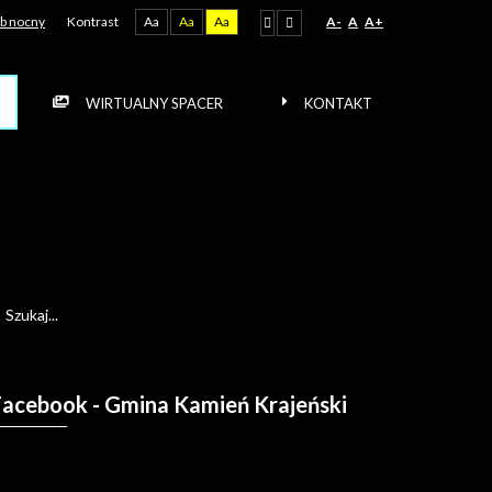
b nocny
Kontrast
Aa
Aa
Aa
A-
A
A+
WIRTUALNY SPACER
KONTAKT
Facebook
- Gmina Kamień Krajeński