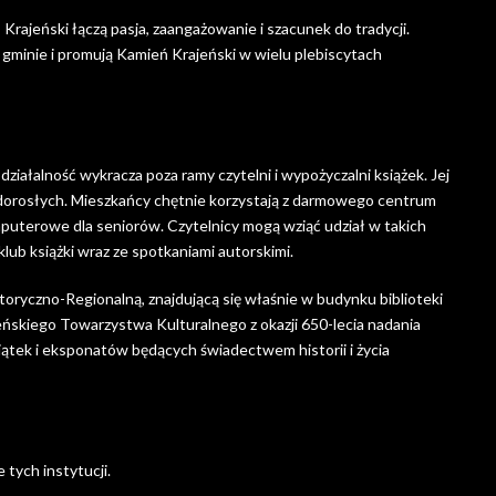
Krajeński łączą pasja, zaangażowanie i szacunek do tradycji.
 gminie i promują Kamień Krajeński w wielu plebiscytach
 działalność wykracza poza ramy czytelni i wypożyczalni książek. Jej
 i dorosłych. Mieszkańcy chętnie korzystają z darmowego centrum
puterowe dla seniorów. Czytelnicy mogą wziąć udział w takich
lub książki wraz ze spotkaniami autorskimi.
toryczno-Regionalną, znajdującą się właśnie w budynku biblioteki
ieńskiego Towarzystwa Kulturalnego z okazji 650-lecia nadania
iątek i eksponatów będących świadectwem historii i życia
tych instytucji.