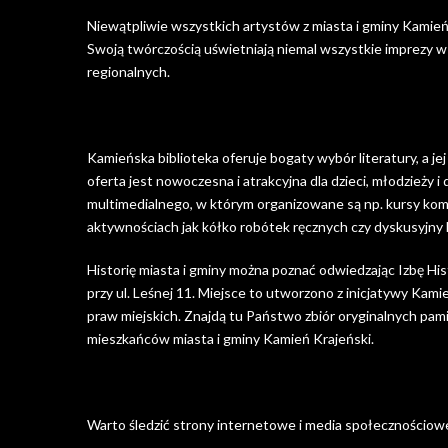
Niewątpliwie wszystkich artystów z miasta i gminy Kamień 
Swoją twórczością uświetniają niemal wszystkie imprezy w
regionalnych.
Kamieńska biblioteka oferuje bogaty wybór literatury, a jej
oferta jest nowoczesna i atrakcyjna dla dzieci, młodzieży
multimedialnego, w którym organizowane są np. kursy kom
aktywnościach jak kółko robótek ręcznych czy dyskusyjny k
Historię miasta i gminy można poznać odwiedzając Izbę His
przy ul. Leśnej 11. Miejsce to utworzono z inicjatywy Kam
praw miejskich. Znajdą tu Państwo zbiór oryginalnych pam
mieszkańców miasta i gminy Kamień Krajeński.
Warto śledzić strony internetowe i media społecznościowe 