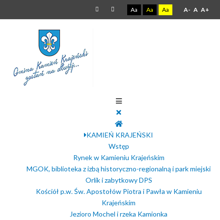
Aa
Aa
Aa
A-
A
A+
KAMIEŃ KRAJEŃSKI
Wstęp
Rynek w Kamieniu Krajeńskim
MGOK, biblioteka z izbą historyczno-regionalną i park miejski
Orlik i zabytkowy DPS
Kościół p.w. Św. Apostołów Piotra i Pawła w Kamieniu
Krajeńskim
Jezioro Mochel i rzeka Kamionka